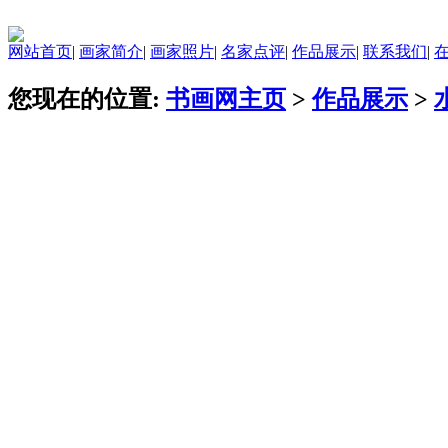
网站首页
|
画家简介
|
画家照片
|
名家点评
|
作品展示
|
联系我们
|
您现在的位置:
书画网主页
>
作品展示
>
全部作品
百花图
工笔画
扇面画
水墨画
写意画
综合类
书刊类
书法