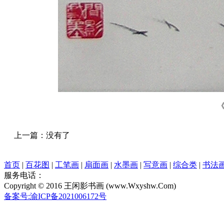
上一篇：没有了
首页
|
百花图
|
工笔画
|
扇面画
|
水墨画
|
写意画
|
综合类
|
书法
服务电话：
Copyright © 2016 王闲影书画 (www.Wxyshw.Com)
备案号:渝ICP备2021006172号