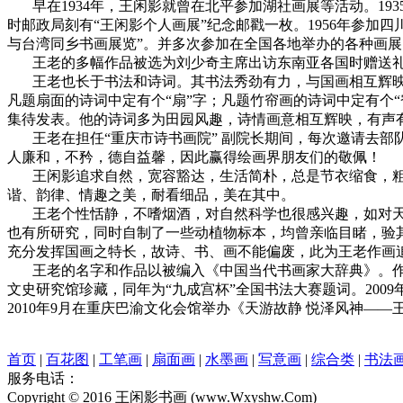
早在1934年，王闲影就曾在北平参加湖社画展等活动。19
时邮政局刻有“王闲影个人画展”纪念邮戳一枚。1956年参加四
与台湾同乡书画展览”。并多次参加在全国各地举办的各种画
王老的多幅作品被选为刘少奇主席出访东南亚各国时赠送礼品
王老也长于书法和诗词。其书法秀劲有力，与国画相互辉映
凡题扇面的诗词中定有个“扇”字；凡题竹帘画的诗词中定有个
集待发表。他的诗词多为田园风趣，诗情画意相互辉映，有声
王老在担任“重庆市诗书画院” 副院长期间，每次邀请去部
人廉和，不矜，德自益馨，因此赢得绘画界朋友们的敬佩！
王闲影追求自然，宽容豁达，生活简朴，总是节衣缩食，粗茶
谐、韵律、情趣之美，耐看细品，美在其中。
王老个性恬静，不嗜烟酒，对自然科学也很感兴趣，如对天
也有所研究，同时自制了一些动植物标本，均曾亲临目睹，验
充分发挥国画之特长，故诗、书、画不能偏废，此为王老作画
王老的名字和作品以被编入《中国当代书画家大辞典》。作品
文史研究馆珍藏，同年为“九成宫杯”全国书法大赛题词。2009
2010年9月在重庆巴渝文化会馆举办《天游故静 悦泽风神—
首页
|
百花图
|
工笔画
|
扇面画
|
水墨画
|
写意画
|
综合类
|
书法
服务电话：
Copyright © 2016 王闲影书画 (www.Wxyshw.Com)