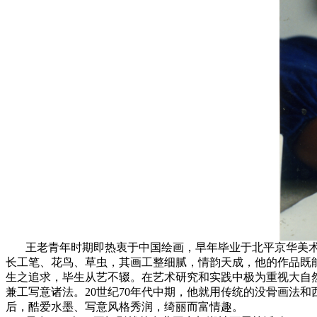
王老青年时期即热衷于中国绘画，早年毕业于北平京华美术学
长工笔、花鸟、草虫，其画工整细腻，情韵天成，他的作品既
生之追求，毕生从艺不辍。在艺术研究和实践中极为重视大自
兼工写意诸法。20世纪70年代中期，他就用传统的没骨画法
后，酷爱水墨、写意风格秀润，绮丽而富情趣。