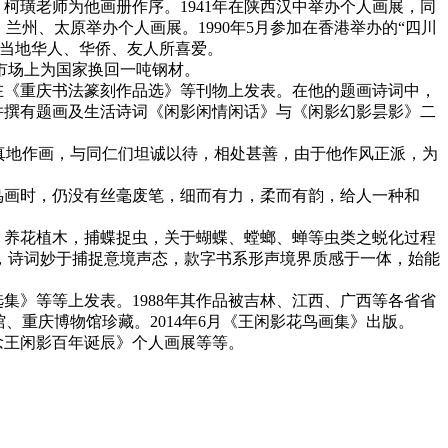
柯璜老师为他画册作序。1941年在陕西汉中举办个人画展，同
、兰州、太原举办个人画展。1990年5月参加在香港举办的“四川
受当地华人、华侨、友人所喜爱。
市场上为国家换回一吨钢材。
《重庆书法篆刻作品选》等刊物上发表。在他的题画诗词中，
并撰有题画及生活诗词《闲影闲情闲话》与《闲影幻影昙影》二
真地作画，与同仁们坦诚以待，相处甚善，由于他作风正派，为
鸟画时，仍没有丝毫废笔，细而有力，柔而有韵，给人一种和
养花植木，捕蝶捉虫，关于蝴蝶、螳螂、蝉等虫类之蜕化过程
，诗词妙于捕捉意境声态，款字书系形声境界质感于一体，始能
》等等上发表。1988年其作品被吉林、江西、广西等各省省
馆、重庆博物馆珍藏。2014年6月《王闲影花鸟画集》出版。
纪念王闲影百年诞辰》个人画展等等。