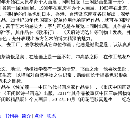
35年开始在太原举办个人画展，同时出版《王闲影画集第一册》，
川省第一届国画展。1980年在重庆举办个人画展。1983年在北京
展。同时他的作品也到日本、香港、台湾及东南亚各国展出，深
。20世纪50年代,国家外贸单位用他的两幅作品，就可在国际
，富于艺术的感染力，字与画总是在展览上同时出现。其作品在
“帘”字。其作品在《歌乐行》、《天府诗词选》等刊物上发表。
有色，充分表现出东方艺术的博大精深的魅力。
队、去工厂、去学校或其它单位作画，他总是勤勤恳恳，认认真
淡饭足矣，在绘画上是一丝不苟。70高龄之际，在作工笔花
文、地理、动植物学都有一定的研究。书画之余，他喜欢集邮，
其生态，以增强对自然事物之认识常，谓绘画长于描摹色彩形象
追求之目标。
在《烛光颂——中国当代书画名家作品集》，《重庆中国画选集
年《王闲影诗书画选》出版。2011年其作品被重庆中国三峡博物
—王闲影精品展》个人画展，2014年10月《闲花照影真趣生——
画
|
书刊类
|
简介
|
点评
|
联系